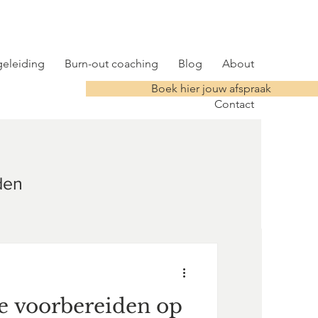
eleiding
Burn-out coaching
Blog
About
Boek hier jouw afspraak
Contact
den
Je voorbereiden op