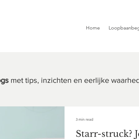
Home
Loopbaanbeg
ogs
met tips, inzichten en eerlijke waarhe
3 min read
Starr-struck? 